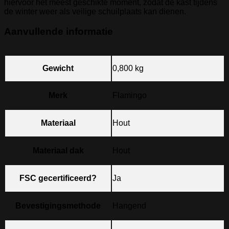
hiervoor het meest geschikte moment, zodat de kast tijdens
de winter weer als veilige schuilplaats kan dienen.
Aanvullende informatie
Gewicht
0,800 kg
Merk
Flamingo
Materiaal
Hout
Materiaal dak
Hout
FSC gecertificeerd?
Ja
Bevestigingsmethode
Hangend