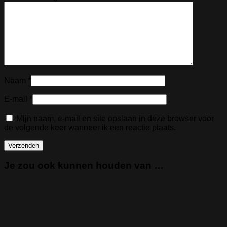
Naam
*
E-mail
*
Mijn naam, e-mail en site opslaan in deze browser voor
de volgende keer wanneer ik een reactie plaats.
Je zou ook kunnen houden van …