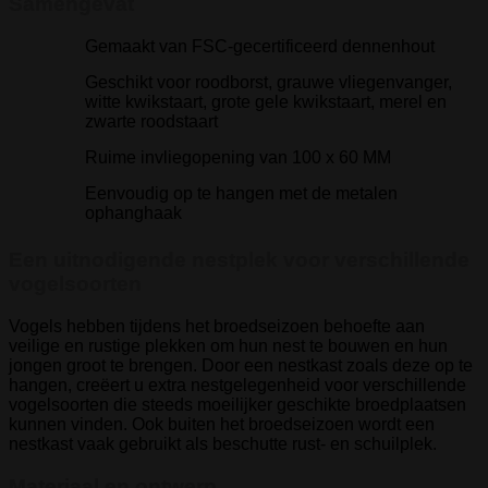
Samengevat
Gemaakt van FSC-gecertificeerd dennenhout
Geschikt voor roodborst, grauwe vliegenvanger,
witte kwikstaart, grote gele kwikstaart, merel en
zwarte roodstaart
Ruime invliegopening van 100 x 60 MM
Eenvoudig op te hangen met de metalen
ophanghaak
Een uitnodigende nestplek voor verschillende
vogelsoorten
Vogels hebben tijdens het broedseizoen behoefte aan
veilige en rustige plekken om hun nest te bouwen en hun
jongen groot te brengen. Door een nestkast zoals deze op te
hangen, creëert u extra nestgelegenheid voor verschillende
vogelsoorten die steeds moeilijker geschikte broedplaatsen
kunnen vinden. Ook buiten het broedseizoen wordt een
nestkast vaak gebruikt als beschutte rust- en schuilplek.
Materiaal en ontwerp