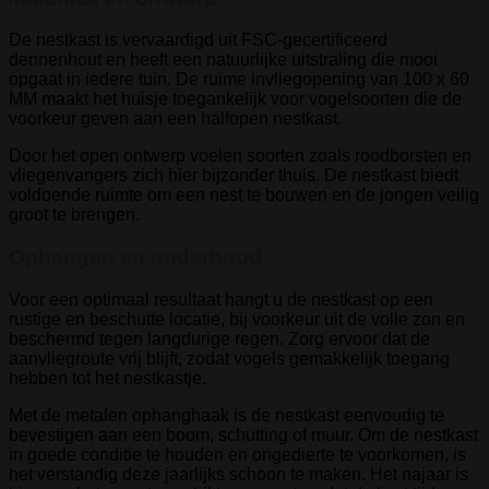
De nestkast is vervaardigd uit FSC-gecertificeerd
dennenhout en heeft een natuurlijke uitstraling die mooi
opgaat in iedere tuin. De ruime invliegopening van 100 x 60
MM maakt het huisje toegankelijk voor vogelsoorten die de
voorkeur geven aan een halfopen nestkast.
Door het open ontwerp voelen soorten zoals roodborsten en
vliegenvangers zich hier bijzonder thuis. De nestkast biedt
voldoende ruimte om een nest te bouwen en de jongen veilig
groot te brengen.
Ophangen en onderhoud
Voor een optimaal resultaat hangt u de nestkast op een
rustige en beschutte locatie, bij voorkeur uit de volle zon en
beschermd tegen langdurige regen. Zorg ervoor dat de
aanvliegroute vrij blijft, zodat vogels gemakkelijk toegang
hebben tot het nestkastje.
Met de metalen ophanghaak is de nestkast eenvoudig te
bevestigen aan een boom, schutting of muur. Om de nestkast
in goede conditie te houden en ongedierte te voorkomen, is
het verstandig deze jaarlijks schoon te maken. Het najaar is