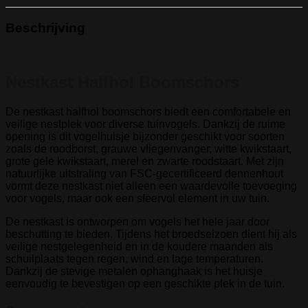
Beschrijving
Nestkast Halfhol Boomschors
De nestkast halfhol boomschors biedt een comfortabele en
veilige nestplek voor diverse tuinvogels. Dankzij de ruime
opening is dit vogelhuisje bijzonder geschikt voor soorten
zoals de roodborst, grauwe vliegenvanger, witte kwikstaart,
grote gele kwikstaart, merel en zwarte roodstaart. Met zijn
natuurlijke uitstraling van FSC-gecertificeerd dennenhout
vormt deze nestkast niet alleen een waardevolle toevoeging
voor vogels, maar ook een sfeervol element in uw tuin.
De nestkast is ontworpen om vogels het hele jaar door
beschutting te bieden. Tijdens het broedseizoen dient hij als
veilige nestgelegenheid en in de koudere maanden als
schuilplaats tegen regen, wind en lage temperaturen.
Dankzij de stevige metalen ophanghaak is het huisje
eenvoudig te bevestigen op een geschikte plek in de tuin.