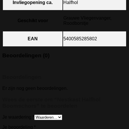
Invliegopening ca.
Halfhol
Grauwe Vliegenvanger,
Geschikt voor
Roodborstje
EAN
5400585285802
Beoordelingen (0)
Beoordelingen
Er zijn nog geen beoordelingen.
Wees de eerste om “Nestkast Halfhol
Boomschors” te beoordelen
Je waardering
*
Je beoordeling
*