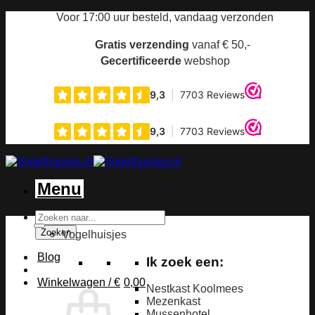
Ga
Voor 17:00 uur
besteld, vandaag verzonden
naar
inhoud
Gratis verzending
vanaf € 50,-
Gecertificeerde
webshop
Menu
Producten
zoeken
Zoeken
Vogelhuisjes
Blog
Ik zoek een:
Winkelwagen /
€
0,00
Nestkast Koolmees
Mezenkast
Mussenhotel