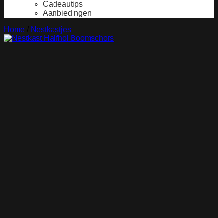
Cadeautips
Aanbiedingen
Home
/
Nestkastjes