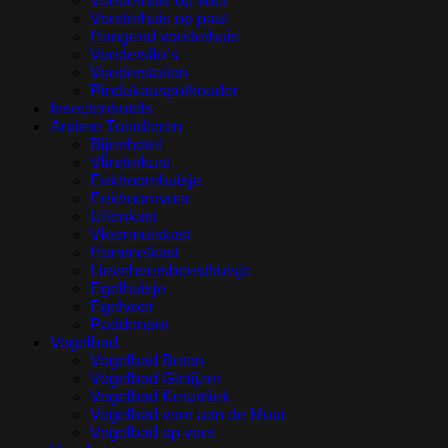
Voederhuis op voet
Voederhuis op paal
Hangend voederhuis
Voedersilo’s
Voederstation
Pindakaaspothouder
Insectenhotels
Andere Tuindieren
Bijenhotel
Vlinderkast
Eekhoornhuisje
Eekhoornvoer
Uilenkast
Vleermuiskast
Hommelkast
Lieveheersbeesthuisje
Egelhuisje
Egelvoer
Paddenpot
Vogelbad
Vogelbad Beton
Vogelbad Gietijzer
Vogelbad Keramiek
Vogelbad voor aan de Muur
Vogelbad op voet