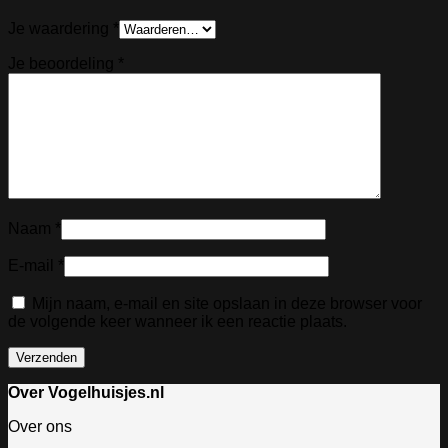
Je waardering
*
Je beoordeling
*
Naam
*
E-mail
*
Mijn naam, e-mail en site opslaan in deze browser voor
de volgende keer wanneer ik een reactie plaats.
Over Vogelhuisjes.nl
Over ons