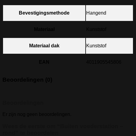
Bevestigingsmethode
Hangend
Materiaal
Kunststof
Materiaal dak
Kunststof
EAN
4011905545806
Beoordelingen (0)
Beoordelingen
Er zijn nog geen beoordelingen.
Wees de eerste om “Buiten voederstation –
rond” te beoordelen