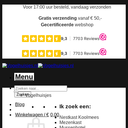
Ga
Voor 17:00 uur
besteld, vandaag verzonden
naar
inhoud
Gratis verzending
vanaf € 50,-
Gecertificeerde
webshop
Menu
Producten
zoeken
Zoeken
Vogelhuisjes
Blog
Ik zoek een:
Winkelwagen /
€
0,00
Nestkast Koolmees
Mezenkast
Mussenhotel