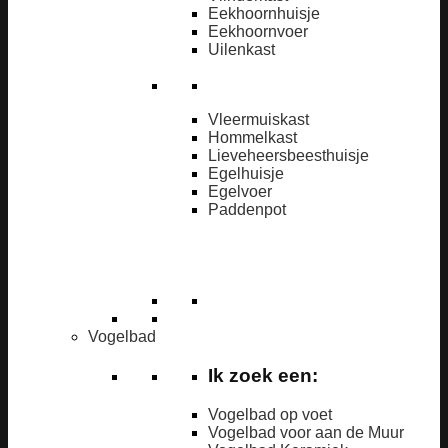
Eekhoornhuisje
Eekhoornvoer
Uilenkast
Vleermuiskast
Hommelkast
Lieveheersbeesthuisje
Egelhuisje
Egelvoer
Paddenpot
Vogelbad
Ik zoek een:
Vogelbad op voet
Vogelbad voor aan de Muur