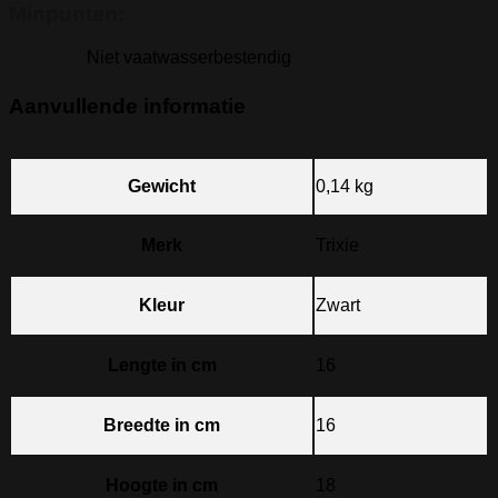
Minpunten:
Niet vaatwasserbestendig
Aanvullende informatie
Gewicht
0,14 kg
Merk
Trixie
Kleur
Zwart
Lengte in cm
16
Breedte in cm
16
Hoogte in cm
18