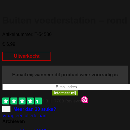
Buiten voederstation – rond
Artikelnummer: T-54580
€
6,99
Uitverkocht
E-mail mij wanneer dit product weer voorradig is
Meer dan 30 stuks?
Vraag een offerte aan.
Archieven