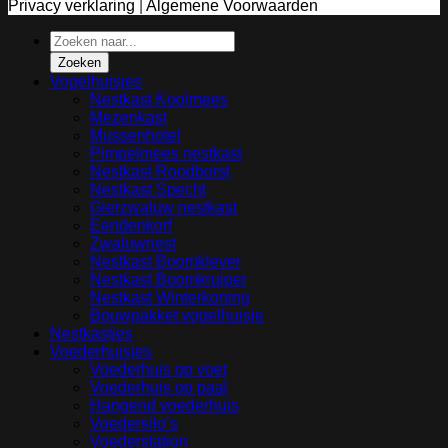
Privacy verklaring
|
Algemene Voorwaarden
Producten
zoeken
Zoeken
Vogelhuisjes
Nestkast Koolmees
Mezenkast
Mussenhotel
Pimpelmees nestkast
Nestkast Roodborst
Nestkast Specht
Gierzwaluw nestkast
Eendenkorf
Zwaluwnest
Nestkast Boomklever
Nestkast Boomkruiper
Nestkast Winterkoning
Bouwpakket vogelhuisje
Nestkastjes
Voederhuisjes
Voederhuis op voet
Voederhuis op paal
Hangend voederhuis
Voedersilo’s
Voederstation