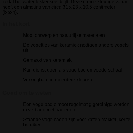
zodat het water lekker koel blijft. Deze creme kleurige variant
heeft een afmeting van circa 31 x 23 x 10,5 centimeter
(lxbxh).
In het kort
Mooi ontwerp en natuurlijke materialen
De vogeltjes van keramiek nodigen andere vogels
uit
Gemaakt van keramiek
Kan dienst doen als vogelbad en voederschaal
Verkrijgbaar in meerdere kleuren
Goed om te weten
Een vogelbadje moet regelmatig gereinigd worden
in verband met bacteriën
Staande vogelbaden zijn voor katten makkelijker te
bereiken