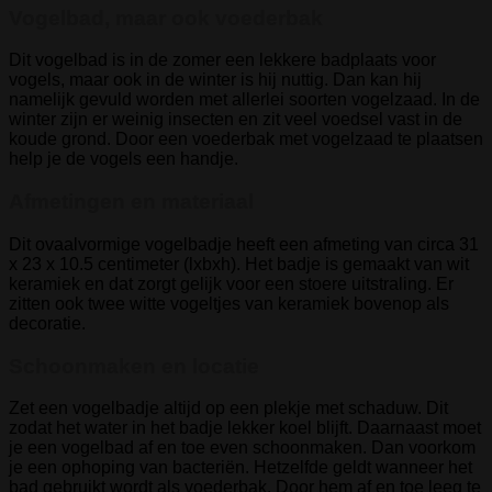
Vogelbad, maar ook voederbak
Dit vogelbad is in de zomer een lekkere badplaats voor
vogels, maar ook in de winter is hij nuttig. Dan kan hij
namelijk gevuld worden met allerlei soorten vogelzaad. In de
winter zijn er weinig insecten en zit veel voedsel vast in de
koude grond. Door een voederbak met vogelzaad te plaatsen
help je de vogels een handje.
Afmetingen en materiaal
Dit ovaalvormige vogelbadje heeft een afmeting van circa 31
x 23 x 10.5 centimeter (lxbxh). Het badje is gemaakt van wit
keramiek en dat zorgt gelijk voor een stoere uitstraling. Er
zitten ook twee witte vogeltjes van keramiek bovenop als
decoratie.
Schoonmaken en locatie
Zet een vogelbadje altijd op een plekje met schaduw. Dit
zodat het water in het badje lekker koel blijft. Daarnaast moet
je een vogelbad af en toe even schoonmaken. Dan voorkom
je een ophoping van bacteriën. Hetzelfde geldt wanneer het
bad gebruikt wordt als voederbak. Door hem af en toe leeg te