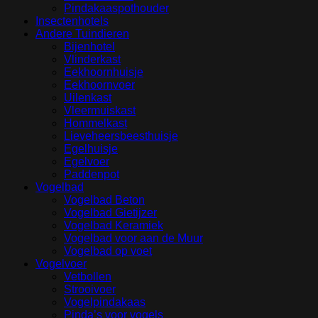
Pindakaaspothouder
Insectenhotels
Andere Tuindieren
Bijenhotel
Vlinderkast
Eekhoornhuisje
Eekhoornvoer
Uilenkast
Vleermuiskast
Hommelkast
Lieveheersbeesthuisje
Egelhuisje
Egelvoer
Paddenpot
Vogelbad
Vogelbad Beton
Vogelbad Gietijzer
Vogelbad Keramiek
Vogelbad voor aan de Muur
Vogelbad op voet
Vogelvoer
Vetbollen
Strooivoer
Vogelpindakaas
Pinda’s voor vogels