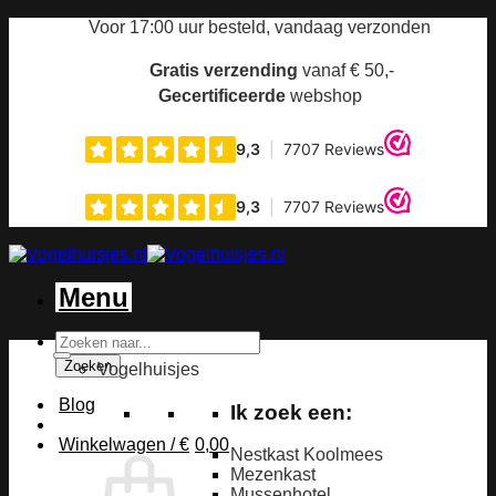
Ga
Voor 17:00 uur
besteld, vandaag verzonden
naar
inhoud
Gratis verzending
vanaf € 50,-
Gecertificeerde
webshop
Menu
Producten
zoeken
Zoeken
Vogelhuisjes
Blog
Ik zoek een:
Winkelwagen /
€
0,00
Nestkast Koolmees
Mezenkast
Mussenhotel