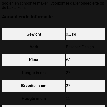
gooien en schoon te maken, voorkom je dat er ongedierte op
de bak afkomt.
Aanvullende informatie
Gewicht
0,1 kg
Merk
Esschert Design
Kleur
Wit
Lengte in cm
27
Breedte in cm
27
Hoogte in cm
11