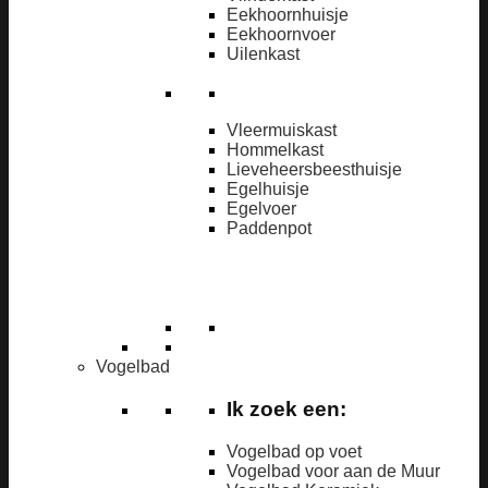
Eekhoornhuisje
Eekhoornvoer
Uilenkast
Vleermuiskast
Hommelkast
Lieveheersbeesthuisje
Egelhuisje
Egelvoer
Paddenpot
Vogelbad
Ik zoek een:
Vogelbad op voet
Vogelbad voor aan de Muur