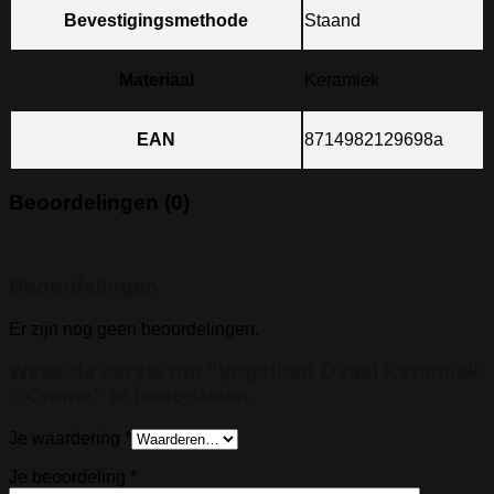
Bevestigingsmethode
Staand
Materiaal
Keramiek
EAN
8714982129698a
Beoordelingen (0)
Beoordelingen
Er zijn nog geen beoordelingen.
Wees de eerste om “Vogelbad Ovaal Keramiek
– Creme” te beoordelen
Je waardering
*
Je beoordeling
*