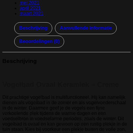
mei 2021
april 2021
maart 2021
Beschrijving
Aanvullende informatie
Beoordelingen (0)
Beschrijving
Vogelbad Ovaal Keramiek – Creme
Dit prachtige vogelbad is multifunctioneel. Hij kan namelijk
dienen als vogelbad in de zomer en als vogelvoederschaal
in de winter. Daarmee geef je de vogels een fijne
verkoelende plek tijdens de warme dagen en een
voedselbron in voedselarme periodes, zoals de winter. Dit
vogelbad is ovaal en kan gewoon op een rustig plekje in de
tuin staan. Kies bij voorkeur een plekje buiten de volle zon,