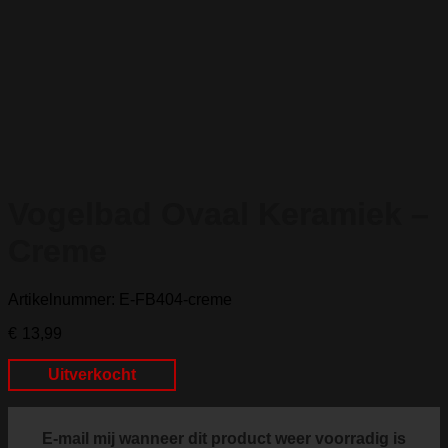
Vogelbad Ovaal Keramiek –
Creme
Artikelnummer: E-FB404-creme
€
13,99
Uitverkocht
E-mail mij wanneer dit product weer voorradig is