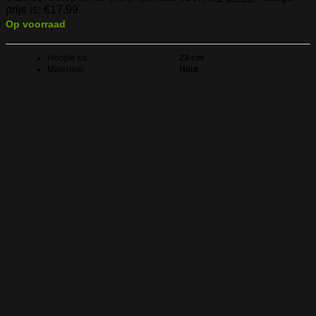
prijs is: €17,99.
Op voorraad
Hoogte ca:
23 cm
Materiaal:
Hout