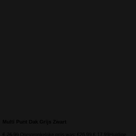
Multi Punt Dak Grijs Zwart
€
26,99
Oorspronkelijke prijs was: €26,99.
€
17,99
Huidige