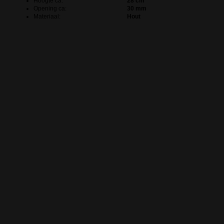
Hoogte ca:
28 cm
Opening ca:
30 mm
Materiaal:
Hout