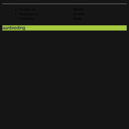
Hoogte ca:
31 cm
Opening ca:
30 mm
Materiaal:
Hout
aanbieding