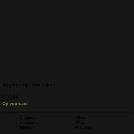
Vogelhuisje Kweekkas
€
30,99
Op voorraad
Hoogte ca:
25 cm
Opening ca:
27 mm
Materiaal:
Polyresin