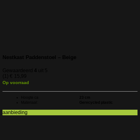
Nestkast Paddenstoel – Beige
Gewaardeerd
4
uit 5
(1)
€
15,99
Op voorraad
Hoogte ca
23 cm
Materiaal:
Gerecycled plastic
aanbieding