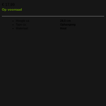
€
17,99
Op voorraad
Hoogte ca:
28,5 cm
Type ca:
Ophangoog
Materiaal:
Hout