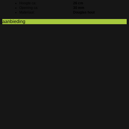
Hoogte ca:
26 cm
Opening ca:
30 mm
Materiaal:
Douglas hout
aanbieding