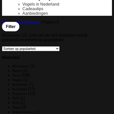
Vogels in Nederland
Cadeautips
Aanbiedingen
Home
/
Vogelhuisjes
/
Pagina 6
Filter
Resultaat 121–144 van de 243 resultaten wordt
getoond
Gesorteerd op populariteit
Materiaal
(1)
Aluminium
(2)
Beton
(196)
Hout
(1)
Kapok
(7)
Keramiek
(13)
Kunststof
(10)
Polyresin
(1)
PVC
(1)
RVS
(3)
Staal
(1)
Wilgentakken