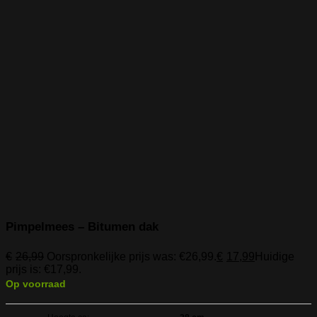
Pimpelmees – Bitumen dak
€
26,99
Oorspronkelijke prijs was: €26,99.
€
17,99
Huidige
prijs is: €17,99.
Op voorraad