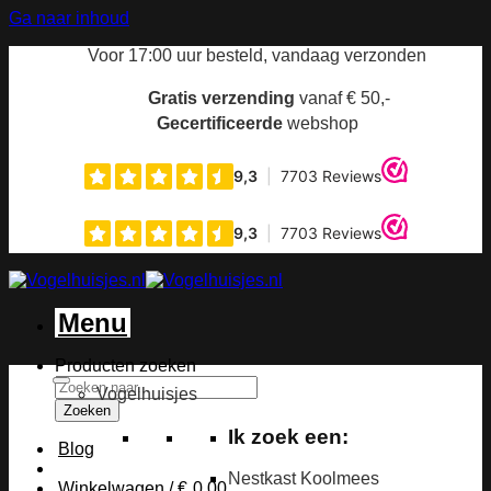
Ga naar inhoud
Voor 17:00 uur
besteld, vandaag verzonden
Gratis verzending
vanaf € 50,-
Gecertificeerde
webshop
Menu
Producten zoeken
Vogelhuisjes
Zoeken
Ik zoek een:
Blog
Nestkast Koolmees
Winkelwagen /
€
0,00