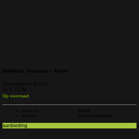
Nestkast Toscaans – Rood
Gewaardeerd
5
uit 5
(1)
€
15,99
Op voorraad
Hoogte ca
23 cm
Materiaal:
Gerecycled plastic
aanbieding