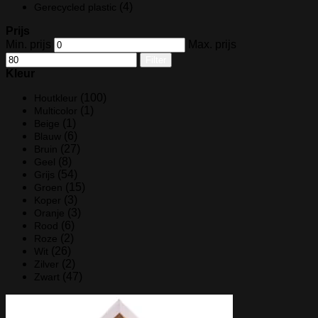
(4)
Gerecycled plastic
Prijs
Min. prijs
Max. prijs
Filter
Kleur
(100)
Houtkleur
(1)
Multicolor
(1)
Beige
(6)
Blauw
(27)
Bruin
(8)
Geel
(54)
Grijs
(15)
Groen
(3)
Koper
(3)
Oranje
(6)
Rood
(2)
Roze
(26)
Wit
(2)
Zilver
(47)
Zwart