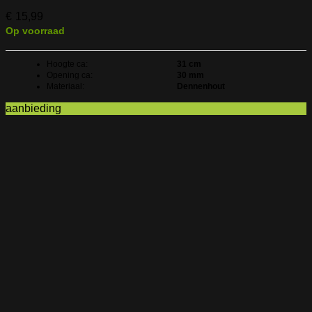
€
15,99
Op voorraad
Hoogte ca:
31 cm
Opening ca:
30 mm
Materiaal:
Dennenhout
aanbieding