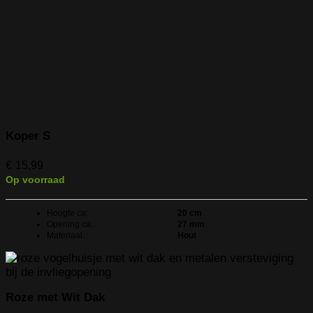
Koper S
€
15,99
Op voorraad
Hoogte ca:
20 cm
Opening ca:
27 mm
Materiaal:
Hout
Roze met Wit Dak