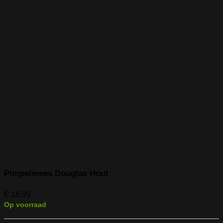
Pimpelmees Douglas Hout
€
18,99
Op voorraad