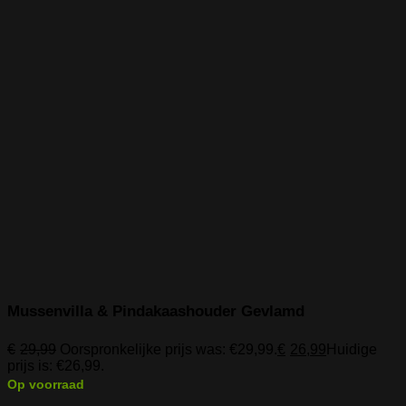
Mussenvilla & Pindakaashouder Gevlamd
€
29,99
Oorspronkelijke prijs was: €29,99.
€
26,99
Huidige
prijs is: €26,99.
Op voorraad