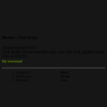
Mezen – Duo Grijs
Gewaardeerd
5
uit 5
(1)
€
32,99
Oorspronkelijke prijs was: €32,99.
€
29,99
Huidige
prijs is: €29,99.
Op voorraad
Hoogte ca:
45cm
Opening ca:
35 mm
Materiaal:
Hout