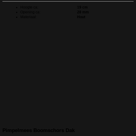
Hoogte ca:
19 cm
Opening ca:
28 mm
Materiaal:
Hout
Pimpelmees Boomschors Dak