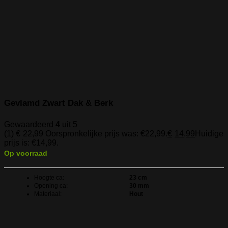
Gevlamd Zwart Dak & Berk
Gewaardeerd
4
uit 5
(1)
€
22,99
Oorspronkelijke prijs was: €22,99.
€
14,99
Huidige
prijs is: €14,99.
Op voorraad
Hoogte ca:
23 cm
Opening ca:
30 mm
Materiaal:
Hout