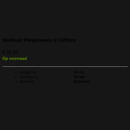
Nestkast Pimpelmees in Giftbox
€
28,99
Op voorraad
Hoogte ca:
32 cm
Opening ca:
30 mm
Materiaal:
Elzenhout