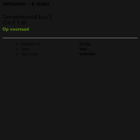
Vetbollen – 6 stuks
Gewaardeerd
4.5
uit 5
(14)
€
2,99
Op voorraad
Gewicht ca:
0.5 Kg
Type:
Voer
Type voer:
Vetbollen