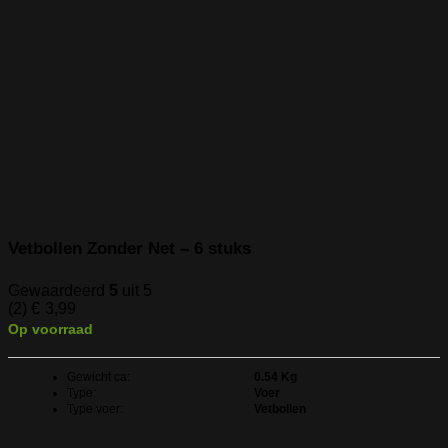
Vetbollen Zonder Net – 6 stuks
Gewaardeerd
5
uit 5
(2)
€
3,99
Op voorraad
Gewicht ca:
0.54 Kg
Type:
Voer
Type voer:
Vetbollen