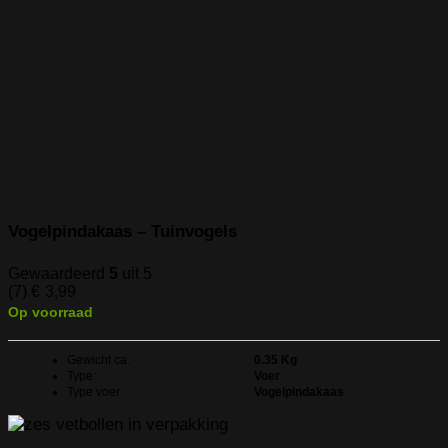
Vogelpindakaas – Tuinvogels
Gewaardeerd
5
uit 5
(7)
€
3,99
Op voorraad
Gewicht ca:
0.35 Kg
Type:
Voer
Type voer:
Vogelpindakaas