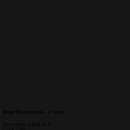
Rode Pindanetjes – 2 stuks
Gewaardeerd
4.91
uit 5
(11)
€
2,99