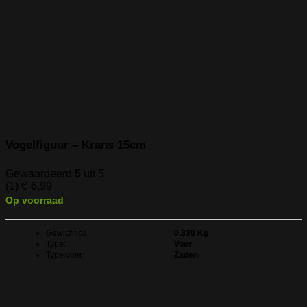
Vogelfiguur – Krans 15cm
Gewaardeerd
5
uit 5
(1)
€
6,99
Op voorraad
Gewicht ca:
0.330 Kg
Type:
Voer
Type voer:
Zaden