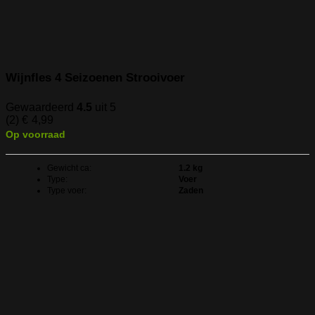
Wijnfles 4 Seizoenen Strooivoer
Gewaardeerd
4.5
uit 5
(2)
€
4,99
Op voorraad
Gewicht ca:
1.2 kg
Type:
Voer
Type voer:
Zaden