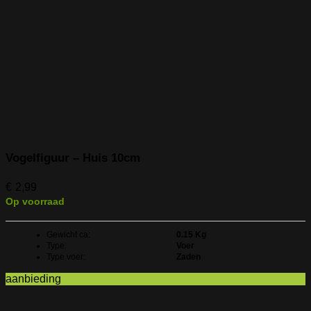
Vogelfiguur – Huis 10cm
€
2,99
Op voorraad
Gewicht ca:
0.15 Kg
Type:
Voer
Type voer:
Zaden
aanbieding