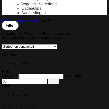
Vogels in Nederland
Cadeautips
Aanbiedingen
Home
/
Vogelsoorten
/
De Tjiftjaf
Filter
Resultaat 1–24 van de 35 resultaten wordt
getoond
Gesorteerd op populariteit
Materiaal
(1)
Metaal
Prijs
Min. prijs
Max. prijs
Filter
Kleur
(1)
Groen
De Tjiftjaf