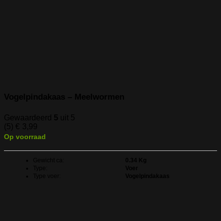
Vogelpindakaas – Meelwormen
Gewaardeerd
5
uit 5
(5)
€
3,99
Op voorraad
Gewicht ca:
0.34 Kg
Type:
Voer
Type voer:
Vogelpindakaas