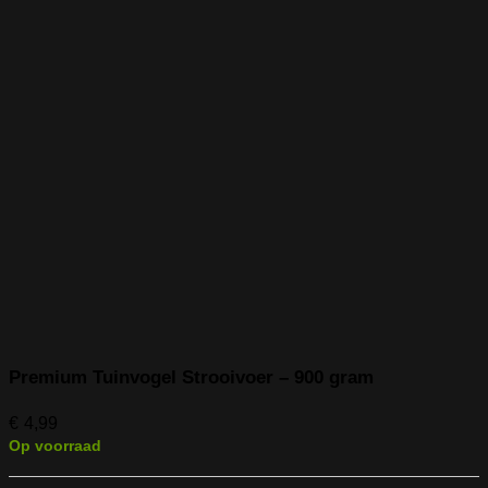
Premium Tuinvogel Strooivoer – 900 gram
€
4,99
Op voorraad