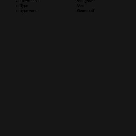
Gewicht ca:
550 gram
Type:
Voer
Type voer:
Gemengd