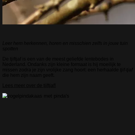
Leer hem herkennen, horen en misschien zelfs in jouw tuin
spotten
De tjiftjaf is een van de meest geliefde lentebodes in
Nederland. Ondanks zijn kleine formaat is hij moeilijk te
missen zodra je zijn vrolijke zang hoort: een herhaalde
tjif‑tjaf
die hem zijn naam geeft.
Lees meer over de tjiftjaf!