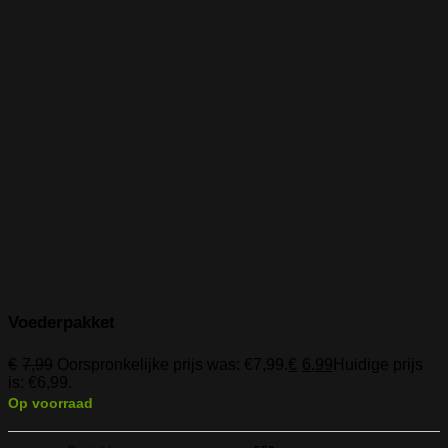
Voederpakket
€
7,99
Oorspronkelijke prijs was: €7,99.
€
6,99
Huidige prijs
is: €6,99.
Op voorraad