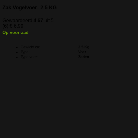
Zak Vogelvoer- 2.5 KG
Gewaardeerd
4.67
uit 5
(6)
€
6,99
Op voorraad
Gewicht ca:
2.5 Kg
Type:
Voer
Type voer:
Zaden