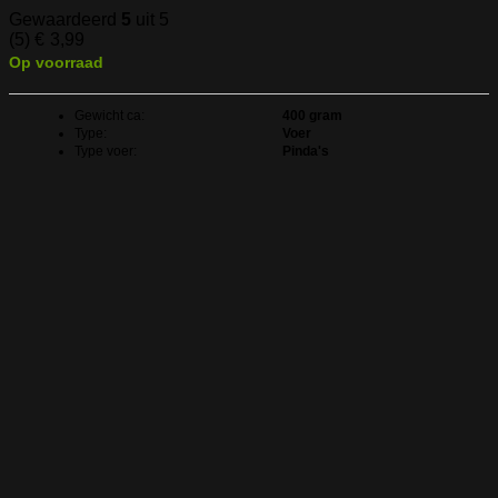
Gewaardeerd
5
uit 5
(5)
€
3,99
Op voorraad
Gewicht ca:
400 gram
Type:
Voer
Type voer:
Pinda's