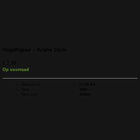
Vogelfiguur – Krans 10cm
€
2,99
Op voorraad
Gewicht ca:
0.140 Kg
Type:
Voer
Type voer:
Zaden