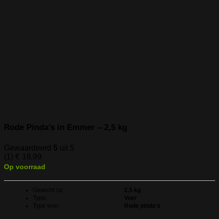
Rode Pinda’s in Emmer – 2,5 kg
Gewaardeerd
5
uit 5
(1)
€
18,99
Op voorraad
Gewicht ca:
2,5 kg
Type:
Voer
Type voer:
Rode pinda's