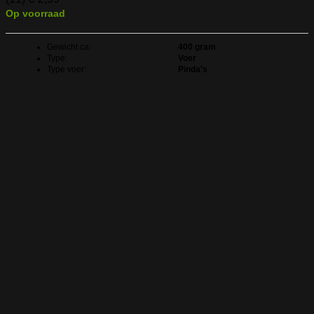
Op voorraad
Gewicht ca:
400 gram
Type:
Voer
Type voer:
Pinda's