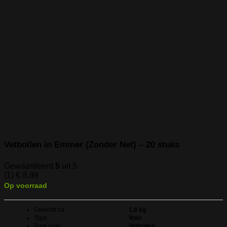
Vetbollen in Emmer (Zonder Net) – 20 stuks
Gewaardeerd
5
uit 5
(1)
€
8,99
Op voorraad
Gewicht ca:
1,8 kg
Type:
Voer
Type voer:
Vetbollen