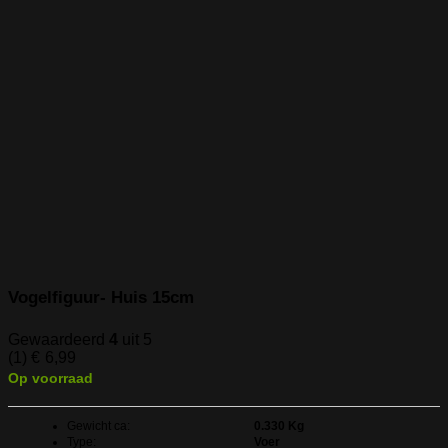
Vogelfiguur- Huis 15cm
Gewaardeerd
4
uit 5
(1)
€
6,99
Op voorraad
Gewicht ca:
0.330 Kg
Type:
Voer