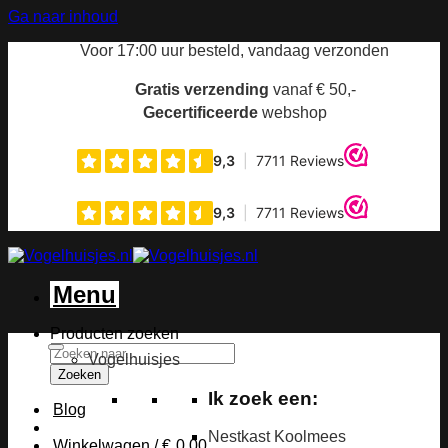
Ga naar inhoud
Voor 17:00 uur
besteld, vandaag verzonden
Gratis verzending
vanaf € 50,-
Gecertificeerde
webshop
Menu
Producten zoeken
Vogelhuisjes
Zoeken
Ik zoek een:
Blog
Nestkast Koolmees
Winkelwagen /
€
0,00